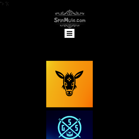
">
');