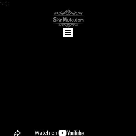
">
');